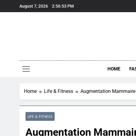
Skip
August 7, 2026
2:56:54 PM
to
content
HOME
FA
Home
Life & Fitness
Augmentation Mammaire à
LIFE & FITNESS
Augmentation Mammaire 