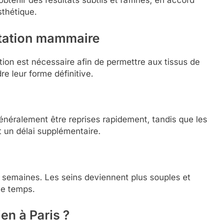
btenir des résultats subtils et raffinés, en accord
sthétique.
ntation mammaire
tion est nécessaire afin de permettre aux tissus de
re leur forme définitive.
énéralement être reprises rapidement, tandis que les
t un délai supplémentaire.
s semaines. Les seins deviennent plus souples et
le temps.
en à Paris ?